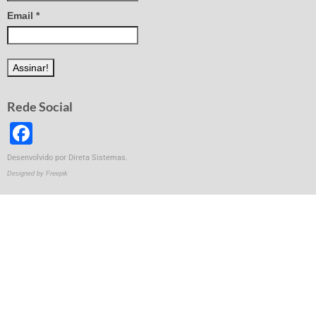
Email
*
Rede Social
Facebook
Desenvolvido por
Direta Sistemas
.
Designed by Freepik