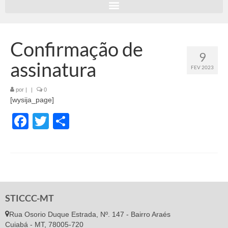
Confirmação de
9
assinatura
FEV 2023
por
|
|
0
[wysija_page]
Facebook
Twitter
Share
STICCC-MT
Rua Osorio Duque Estrada, Nº. 147 - Bairro Araés
Cuiabá - MT, 78005-720